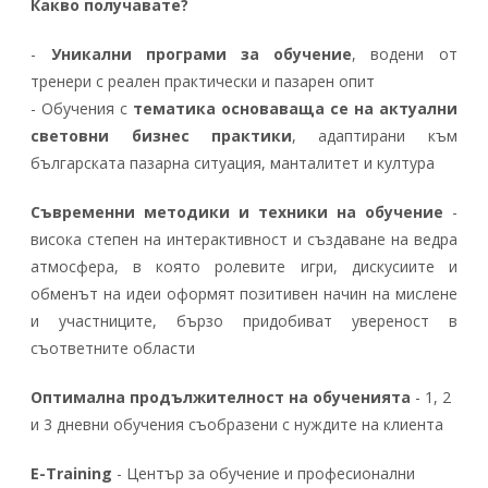
Какво получавате?
-
Уникални програми за обучение
, водени от
тренери с реален практически и пазарен опит
- Обучения с
тематика основаваща се на актуални
световни бизнес практики
, адаптирани към
българската пазарна ситуация, манталитет и култура
Съвременни методики и техники на обучение
-
висока степен на интерактивност и създаване на ведра
атмосфера, в която ролевите игри, дискусиите и
обменът на идеи оформят позитивен начин на мислене
и участниците, бързо придобиват увереност в
съответните области
Оптимална продължителност на обученията
- 1, 2
и 3 дневни обучения съобразени с нуждите на клиента
Е-
Training
- Център за обучение и професионални