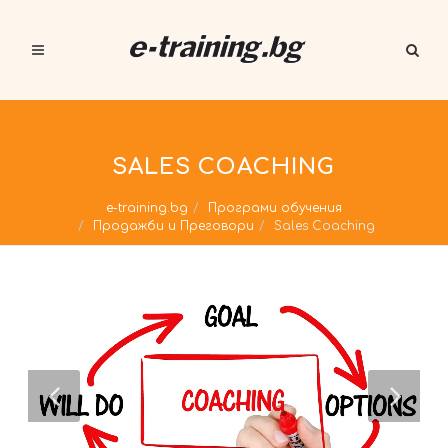
SALES COACHING
e-training.bg
Програми обучения
Продажби и Преговори
Sales Coaching