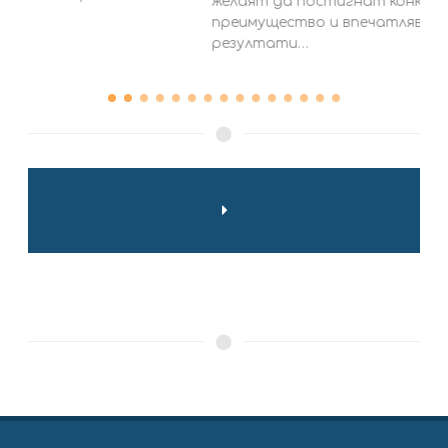
желаят да постигнат конкурентно
преимущество и впечатляващи търговски
резултати…