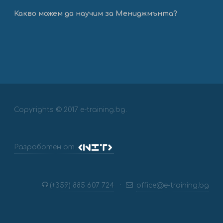
Какво можем да научим за Мениджмънта?
Copyrights © 2017 e-training.bg.
Разработен от
(+359) 885 607 724
·
office@e-training.bg