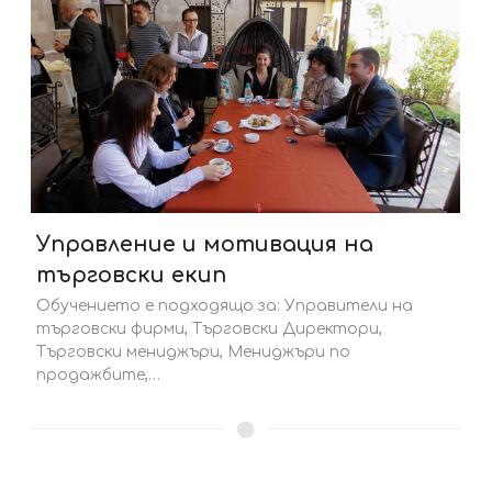
Управление и мотивация на
търговски екип
Обучението е подходящо за: Управители на
търговски фирми, Търговски Директори,
Търговски мениджъри, Мениджъри по
продажбите,…