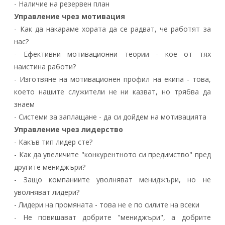
- Наличие на резервен план
Управление чрез мотивация
- Как да накараме хората да се радват, че работят за
нас?
- Ефективни мотивационни теории - кое от тях
наистина работи?
- Изготвяне на мотивационен профил на екипа - това,
което нашите служители не ни казват, но трябва да
знаем
- Системи за заплащане - да си дойдем на мотивацията
Управление чрез лидерство
- Какъв тип лидер сте?
- Как да увеличите "конкурентното си предимство" пред
другите мениджъри?
- Защо компаниите уволняват мениджъри, но не
уволняват лидери?
- Лидери на промяната - това не е по силите на всеки
- Не повишават добрите "мениджъри", а добрите