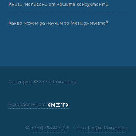
Книги, написани от нашите консултанти
Какво можем да научим за Мениджмънта?
Copyrights © 2017 e-training.bg.
Разработен от
(+359) 885 607 724
·
office@e-training.bg