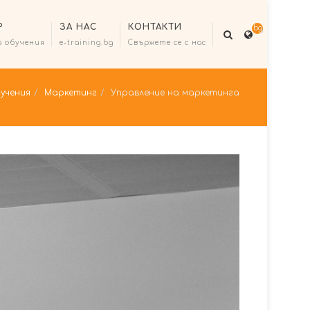
Р
ЗА НАС
КОНТАКТИ
bg
а обучения
e-training.bg
Свържете се с нас
учения
Маркетинг
Управление на маркетинга