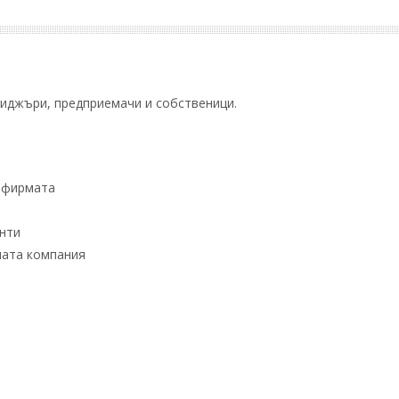
ниджъри, предприемачи и собственици.
а фирмата
енти
шата компания