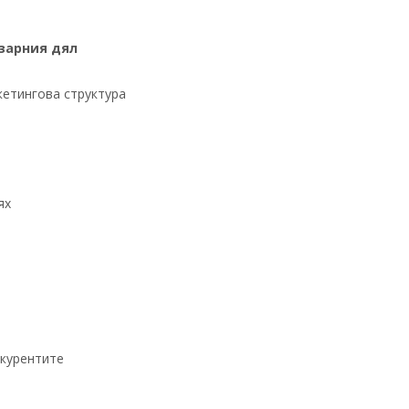
азарния дял
кетингова структура
ях
нкурентите