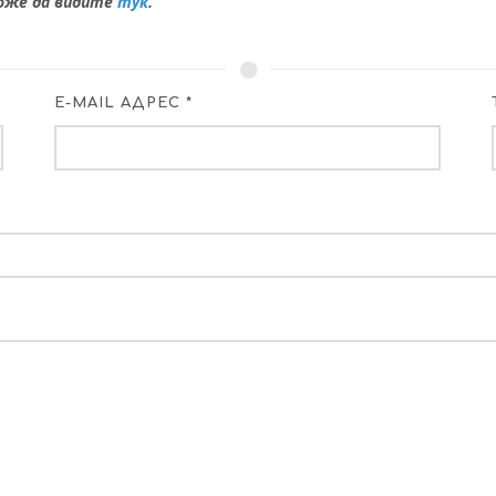
може да видите
тук
.
E-MAIL АДРЕС *