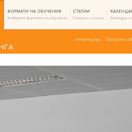
ФОРМАТИ НА ОБУЧЕНИЯ
СТАТИИ
КАЛЕНДА
и
Изберете формата на обучение
Статии и книги
Календар н
e-training.bg
Програми об
НГА