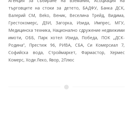
Агенция за събиране на вземания, Асоциация на
търговците на стоки за детето, БАДФУ, Банка ДСК,
Валерий СМ, Beko, Веник, Веселина Трейд, Видима,
Грестокомерс, ДЗИ, Загорка, Изида, Импрес, МГУ,
Медицинска техника, Национално сдружение недвижими
имоти, ОББ, Парк хотел Изида, Победа, ПОК „ДСК-
Родина“, Престиж 96, РИВА, СБА, Си Комерсиал 7,
Софийска вода, Строймаркет, Фармастор, Хермес
Комерс, Ходи Леко, Явор, 2Плюс