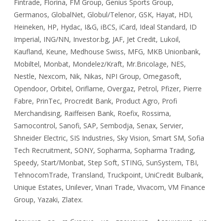
Fintrade, Florina, FM Group, Genius Sports Group,
Germanos, GlobalNet, Globul/Telenor, GSK, Hayat, HDI,
Heineken, HP, Hydac, I&G, iBCS, iCard, Ideal Standard, ID
Imperial, ING/NN, Investor.bg, JAF, Jet Credit, Lukoil,
Kaufland, Keune, Medhouse Swiss, MFG, MKB Unionbank,
Mobiltel, Monbat, Mondelez/Kraft, Mr.Bricolage, NES,
Nestle, Nexcom, Nik, Nikas, NPI Group, Omegasoft,
Opendoor, Orbitel, Oriflame, Overgaz, Petrol, Pfizer, Pierre
Fabre, PrinTec, Procredit Bank, Product Agro, Profi
Merchandising, Raiffeisen Bank, Roefix, Rossima,
Samocontrol, Sanofi, SAP, Sembodja, Senax, Servier,
Shneider Electric, SIS Industries, Sky Vision, Smart SM, Sofia
Tech Recruitment, SONY, Sopharma, Sopharma Trading,
Speedy, Start/Monbat, Step Soft, STING, SunSystem, TBI,
TehnocomTrade, Transland, Truckpoint, UniCredit Bulbank,
Unique Estates, Unilever, Vinari Trade, Vivacom, VM Finance
Group, Yazaki, Zlatex.