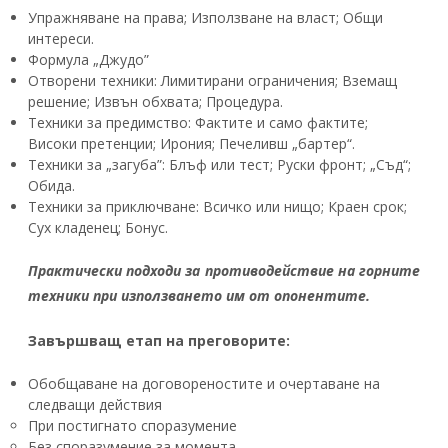
Упражняване на права; Използване на власт; Общи
интереси.
Формула „Джудо”
Отворени техники: Лимитирани ограничения; Вземащ
решение; Извън обхвата; Процедура.
Техники за предимство: Фактите и само фактите;
Високи претенции; Ирония; Печеливш „бартер“.
Техники за „загуба”: Блъф или тест; Руски фронт; „Съд“;
Обида.
Техники за приключване: Всичко или нищо; Краен срок;
Сух кладенец; Бонус.
Практически подходи за противодействие на горните
техники при използването им от опонентите.
Завършващ етап на преговорите:
Обобщаване на договореностите и очертаване на
следващи действия
При постигнато споразумение
Без споразумение за момента