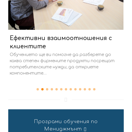
Ефективни взаимоотношения с
клиентите
Обучението ще ви помогне да разберете до
каква степен фирмените продукти посрещат
потребителските нужди; да откриете
компонентите…
Програми обучения по
Мениджмънт