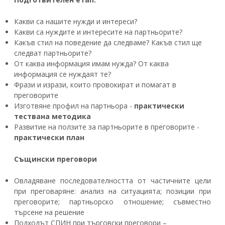
Какви са нашите нужди и интереси?
Какви са нуждите и интересите на партньорите?
Какъв стил на поведение да следваме? Какъв стил ще
следват партньорите?
От каква информация имам нужда? От каква
информация се нуждаят те?
Фрази и изрази, които провокират и помагат в
преговорите
Изготвяне профил на партньора -
практически
тествана методика
Развитие на ползите за партньорите в преговорите -
практически план
Същински преговори
Овладяване последователността от частичните цели
при преговаряне: анализ на ситуацията; позиции при
преговорите; партньорско отношение; съвместно
търсене на решение
Подходът СПИН при търговски преговори –