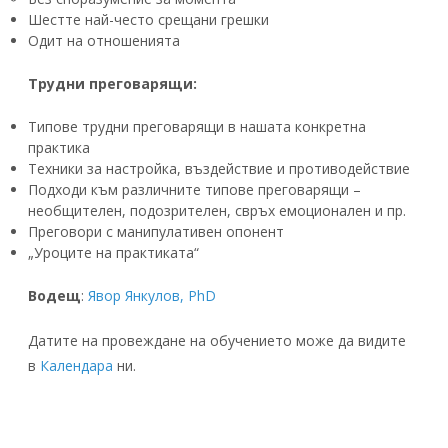
Шестте най-често срещани грешки
Одит на отношенията
Трудни преговарящи:
Типове трудни преговарящи в нашата конкретна
практика
Техники за настройка, въздействие и противодействие
Подходи към различните типове преговарящи –
необщителен, подозрителен, свръх емоционален и пр.
Преговори с манипулативен опонент
„Уроците на практиката“
Водещ
:
Явор Янкулов, PhD
Датите на провеждане на обучението може да видите
в
Календара
ни.