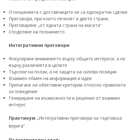
Отношенията с доставчиците не са еднократни сделки
Преговори, при които печелят и двете страни
Преговаряне „от едната страна на масата“
Споделяне на познанието
Интегративни преговори
Фокусиране вниманието върху общите интереси, а не
върху различията в целите
Търсене на ползи, а не защита на силови позиции
Взаимен обмен на информация и идеи
Прилагане на обективни критерии относно правилата
за поведение
Генериране на възможности и решения от взаимен
интерес
Практикум
„Интегративни преговори за търговска
верига“
Подготвителен етап: