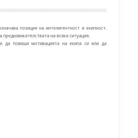
значава позиция на интелигентност и екипност.
а предизвикателствата на всяка ситуация.
ае да повиши мотивацията на екипа си или да