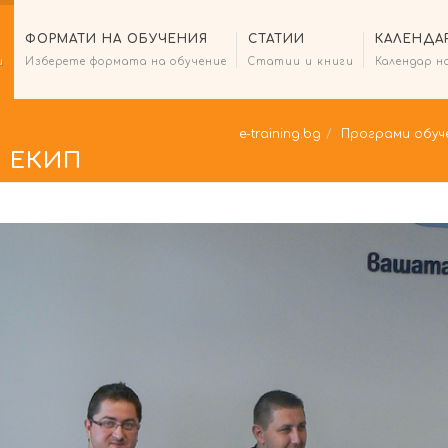
ФОРМАТИ НА ОБУЧЕНИЯ
СТАТИИ
КАЛЕНДА
и
Изберете формата на обучение
Статии и книги
Календар н
e-training.bg
Програми обуч
 ЕКИП