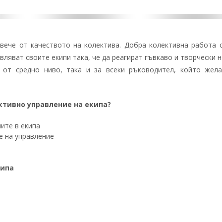
-вече от качеството на колектива. Добра колективна работа о
ляват своите екипи така, че да реагират гъвкаво и творчески н
от средно ниво, така и за всеки ръководител, който жел
ктивно управление на екипа?
лите в екипа
е на управление
кипа