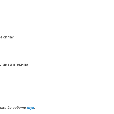
 екипа?
фликти в екипа
може да видите
тук
.