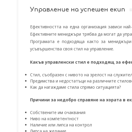
Управление на успешен екип
Ефективността на една организация зависи най
Ефективните мениджъри трябва да могат да управ
Програмата е подходяща както за мениджъри 
усъвършенства своя стил на управление.
Какъв управленски стил е подходящ за ефе
Стил, съобразен с нивото на зрелост на служите
Предимства и недостатъци на различните стилов
Как да нагаждаме стила спрямо ситуацията?
Причини за недобро справяне на хората в е
Собствените им очаквания
Ниво на компетентност
Наличие или липса на контрол
Липса на желание