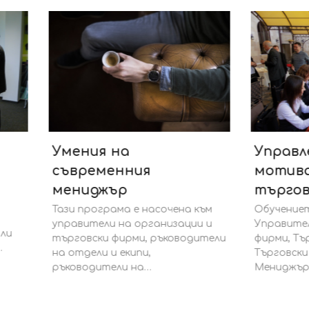
ния на
Управление и
ременния
мотивация на
иджър
търговски екип
програма е насочена към
Обучението е подходящо 
ители на организации и
Управители на търговски
вски фирми, ръководители
фирми, Търговски Директо
ели и екипи,
Търговски мениджъри,
одители на…
Мениджъри по продажбит