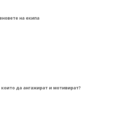
еновете на екипа
 които да ангажират и мотивират?