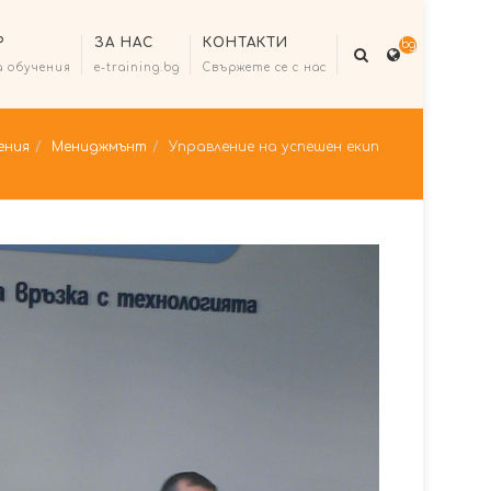
Р
ЗА НАС
КОНТАКТИ
bg
а обучения
e-training.bg
Свържете се с нас
ения
Мениджмънт
Управление на успешен екип