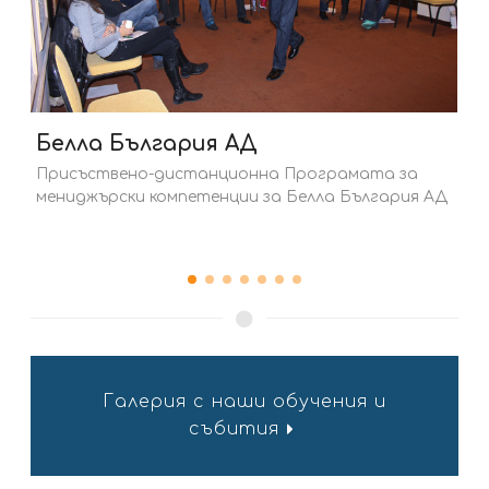
ДЗИ
на Програмата за
Цикъл обучения: Маркетинг н
за Белла България АД
продукт; Управление на търг
Продажби на зстархователни
Галерия с наши обучения и
събития