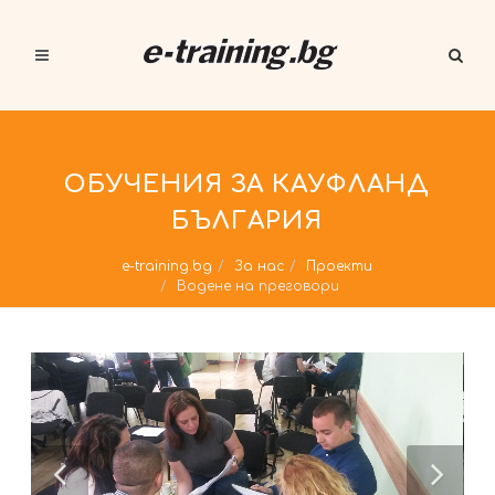
ОБУЧЕНИЯ ЗА КАУФЛАНД
БЪЛГАРИЯ
e-training.bg
За нас
Проекти
Водене на преговори